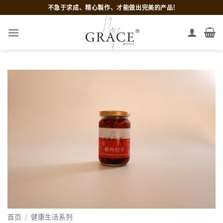
跳
不急于求成、精心製作、才能做出完美的产品!
到
内
容
首页
/
健康生活系列