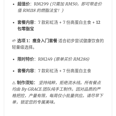
超值价
：RM299
(只需加 RM50，即可带走价
值 RM118 的燃脂法宝！)
套餐内容
：7 款彩虹汤 + 7 份高蛋白主食 +
12
包零脂宝
🌱
选项 1：瘦身入门套餐
适合初步尝试健康饮食的
轻量级选择。
限时特价
：RM249
(原单买价 RM286)
套餐内容
：7 款彩虹汤 + 7 份高蛋白主食
⚠️
制作须知：
坚持纯粹，拒绝流水线。所有餐点
均由 By GRACE 团队纯手工制作。因对品质的严
格把控，产量有限，每周仅小批量供应。请尽早下
单，锁定您的专属美味。