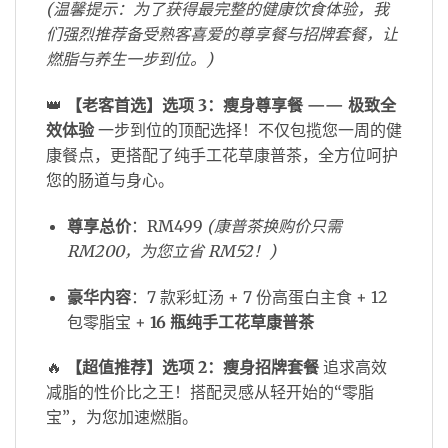
(温馨提示：为了获得最完整的健康饮食体验，我
们强烈推荐备受熟客喜爱的尊享餐与招牌套餐，让
燃脂与养生一步到位。)
👑
【老客首选】选项 3：瘦身尊享餐 —— 极致全
效体验
一步到位的顶配选择！不仅包揽您一周的健
康餐点，更搭配了纯手工花草康普茶，全方位呵护
您的肠道与身心。
尊享总价
：RM499
(康普茶换购价只需
RM200，为您立省 RM52！)
豪华内容
：7 款彩虹汤 + 7 份高蛋白主食 + 12
包零脂宝 +
16 瓶纯手工花草康普茶
🔥
【超值推荐】选项 2：瘦身招牌套餐
追求高效
减脂的性价比之王！搭配灵感从轻开始的“零脂
宝”，为您加速燃脂。