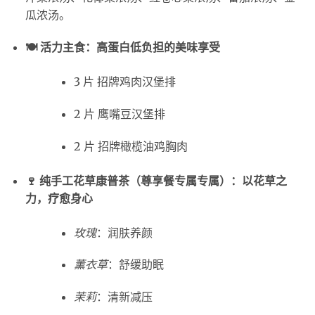
瓜浓汤。
🍽️ 活力主食：高蛋白低负担的美味享受
3 片 招牌鸡肉汉堡排
2 片 鹰嘴豆汉堡排
2 片 招牌橄榄油鸡胸肉
🍷 纯手工花草康普茶（尊享餐专属专属）：以花草之
力，疗愈身心
玫瑰
：润肤养颜
薰衣草
：舒缓助眠
茉莉
：清新减压