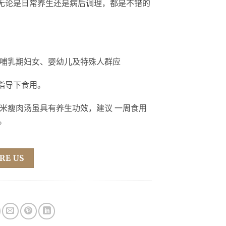
无论是日常养生还是病后调理，都是不错的
哺乳期妇女、婴幼儿及特殊人群应
指导下⻝用。
米瘦肉汤虽具有养生功效，建议 一周⻝用
次。
RE US