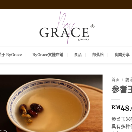
关于 ByGrace
ByGrace實體店鋪
食品
部落格
食譜分享
首页
/
靚
参耆
48
RM
参耆玉米
具有多种