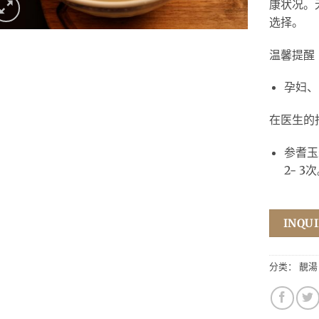
康状况。
选择。
温馨提醒
孕妇、
在医生的
参耆玉
2- 3
INQUI
分类：
靚湯