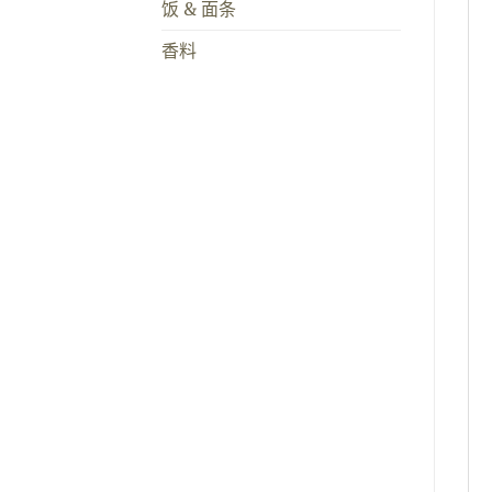
饭 & 面条
香料