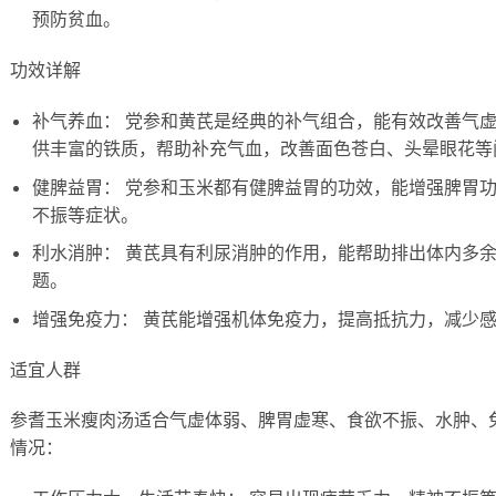
预防贫血。
功效详解
补气养血： 党参和黄芪是经典的补气组合，能有效改善气
供丰富的铁质，帮助补充气血，改善面色苍白、头晕眼花等
健脾益胃： 党参和玉米都有健脾益胃的功效，能增强脾胃
不振等症状。
利水消肿： 黄芪具有利尿消肿的作用，能帮助排出体内多
题。
增强免疫力： 黄芪能增强机体免疫力，提高抵抗力，减少
适宜人群
参耆玉米瘦肉汤适合气虚体弱、脾胃虚寒、食欲不振、水肿、
情况：