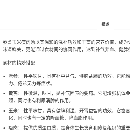
描述
参耆玉米瘦肉汤以其温和的滋补功效和丰富的营养价值，成为
味道鲜美，更能通过食材间的协同作用，达到补气养血、健脾
⻝材的精妙搭配
党参： 性平味甘，具有补中益气、健脾益肺的功效。它能
力、倦怠无力等症状。
黄芪： 性微温，味甘，是补气固表的要药。它能增强机体
题，同时也有利尿消肿的作用。
玉米： 性平味甘，具有健脾利湿、开胃益智的功效。它富
化，同时也有一定的降血糖、降血脂作用。
瘦肉： 提供优质蛋白质，是身体生长发育和修复组织的重