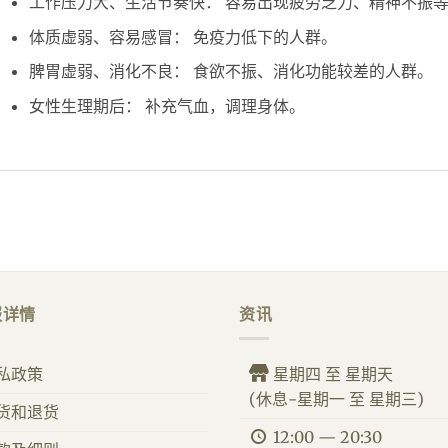
工作压力大、生活节奏快： 容易出现疲劳乏力、精神不振
体质虚弱、容易感冒： 免疫力低下的人群。
脾胃虚弱、消化不良： 食欲不振、消化功能较差的人群。
女性生理期后： 补充气血，调理身体。
服详情
资讯
私政策
星期四 至 星期天
(休息-星期一 至 星期三)
货和退货
12:00 — 20:30