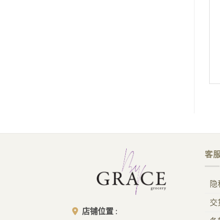
客
隐
交
店铺位置
: